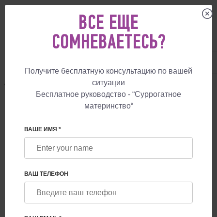
ВСЕ ЕЩЕ
СОМНЕВАЕТЕСЬ?
UA
+38 057 760 48 29
+447587761507
Получите бесплатную консультацию по вашей
ситуации
СУРРОГАТНОЕ МАТЕРИНСТВО
УСЛУГИ
ИНДИВИДУАЛЬНЫЙ ДОНОР 
Бесплатное руководство - “Суррогатное
ИНДИВИДУАЛЬНЫЙ ДОНОР
материнство“
СПЕРМЫ
ВАШЕ ИМЯ *
ВАШ ТЕЛЕФОН