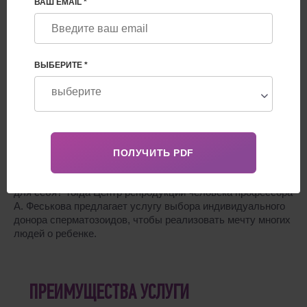
ВАШ EMAIL *
Критерий выбора
Неанонимный или анонимный донор?
ВЫБЕРИТЕ *
Дополнительная информация
Что делать, если супружеская пара хочет родить ребенка,
но этого не происходит из-за нарушения здоровья мужа?
Действительно, согласно медицинской статистике, до 40%
фактов бесплодия зависят от мужского фактора. Или,
например, женщина без партнера хочет иметь ребенка
для себя? Тогда Центр репродукции человека профессора
А. Феськова предлагает услугу выбора индивидуального
донора сперматозоидов, чтобы реализовать мечту многих
людей о ребенке.
ПРЕИМУЩЕСТВА УСЛУГИ