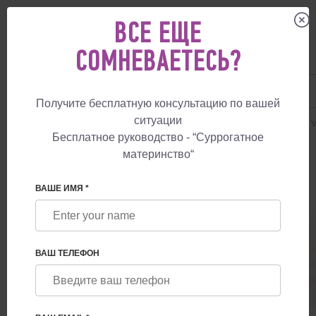
ВСЕ ЕЩЕ
СОМНЕВАЕТЕСЬ?
UA
+38 057 760 48 29
+447587761507
Получите бесплатную консультацию по вашей
ситуации
СУРРОГАТНОЕ МАТЕРИНСТВО
ЦЕНЫ
ДОНАЦИЯ ЯЙЦЕКЛЕТКИ
Бесплатное руководство - “Суррогатное
материнство“
ВАШЕ ИМЯ *
VIP GUARANTEE
ВАШ ТЕЛЕФОН
ЭКО + ПГД. Пакет с применением