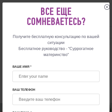
ВСЕ ЕЩЕ
СОМНЕВАЕТЕСЬ?
UA
+38 057 760 48 29
+447587761507
Получите бесплатную консультацию по вашей
ситуации
СУРРОГАТНОЕ МАТЕРИНСТВО
БЛОГ
ПОЧЕМУ ЭЛТОН ДЖОН НЕ СМ
Бесплатное руководство - “Суррогатное
материнство“
ПОЧЕМУ ЭЛТОН ДЖОН НЕ СМОГ
УСЫНОВИТЬ РЕБЕНКА ИЗ УКРАИНЫ И
ВАШЕ ИМЯ *
ВЫБРАЛ СУРРОГАТНОЕ МАТЕРИНСТВО?
ВАШ ТЕЛЕФОН