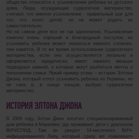
общество относится к усыновлению ребенка из детского
дома. Люди, осуждающие суррогатное материнство,
считают, что именно усыновление - правильный шаг для
тех, кто хочет детей, но не может родить их
самостоятельно.
Но на самом деле все не так однозначно. Усыновление
конечно очень хороший и благородный поступок, но
усыновить ребенка может оказаться намного сложнее,
чем кажется. В то же время использование суррогатного
материнства, если оно осуществляется легально и
оформляется юридически, имеет намного меньше
подводных камней, о которые могут разбиться мечты о
пополнении семьи. Яркий пример этому – история Элтона
Джона, который хотел усыновить ребенка из Украины, но
не смог, и, в конце концов, выбрал суррогатное
материнство.
ИСТОРИЯ ЭЛТОНА ДЖОНА
В 2009 году Элтон Джон посетил специализированный
дом ребенка в Макеевке, где проживают дети с диагнозом
ВИЧ/СПИД. Там он увидел 14-месячного ВИЧ-
инфицированного Леву, который сразу же «завоевал»