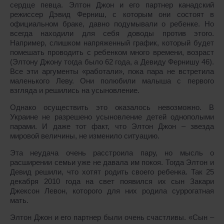
сердце певца. Элтон Джон и его партнер канадский
режиссер Дэвид Ферниш, с которым они состоят в
официальном браке, давно подумывали о ребенке. Но
всегда находили для себя доводы против этого.
Например, слишком напряженный график, который будет
помешать проводить с ребенком много времени, возраст
(Элтону Джону тогда было 62 года, а Девиду Фернишу 46).
Все эти аргументы «работали», пока пара не встретила
маленького Леву. Они полюбили малыша с первого
взгляда и решились на усыновление.
Однако осуществить это оказалось невозможно. В
Украине не разрешено усыновление детей однополыми
парами. И даже тот факт, что Элтон Джон – звезда
мировой величины, не изменило ситуацию.
Эта неудача очень расстроила пару, но мысль о
расширении семьи уже не давала им покоя. Тогда Элтон и
Девид решили, что хотят родить своего ребенка. Так 25
декабря 2010 года на свет появился их сын Закари
Джексон Левон, которого для них родила суррогатная
мать.
Элтон Джон и его партнер были очень счастливы. «Сын –