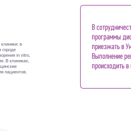
В сотрудничес
программы дис
 клиники: в
приезжать в У
в городе
рения in vitro,
Выполнение ре
я. В клиниках,
происходить в 
ицинские
я пациентов.