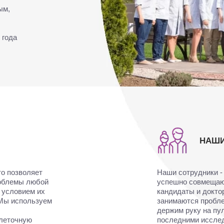
ым,
 года
НАШИ
о позволяет
Наши сотрудники -
роблемы любой
успешно совмещают
 условием их
кандидаты и докто
 Мы используем
занимаются пробле
держим руку на пу
клеточную
последними исслед