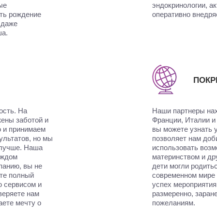
ые
эндокринологии, а
ть рождение
оперативно внедря
 даже
ша.
ПОКР
ость. На
Наши партнеры нах
жены заботой и
Франции, Италии и 
 и принимаем
вы можете узнать 
ультатов, но мы
позволяет нам доб
 лучше. Наша
использовать возм
аждом
материнством и др
панию, вы не
дети могли родить
ете полный
современном мире 
ю сервисом и
успех мероприятия
веряете нам
размеренно, заран
аете мечту о
пожеланиям.