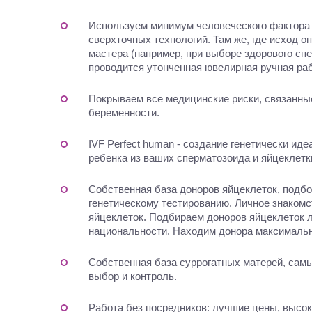
Используем минимум человеческого фактора 
сверхточных технологий. Там же, где исход о
мастера (например, при выборе здорового спе
проводится утонченная ювелирная ручная раб
Покрываем все медицинские риски, связанны
беременности.
IVF Perfect human - создание генетически иде
ребенка из ваших сперматозоида и яйцеклетк
Собственная база доноров яйцеклеток, подбо
генетическому тестированию. Личное знакомс
яйцеклеток. Подбираем доноров яйцеклеток 
национальности. Находим донора максимальн
Собственная база суррогатных матерей, са
выбор и контроль.
Работа без посредников: лучшие цены, высок