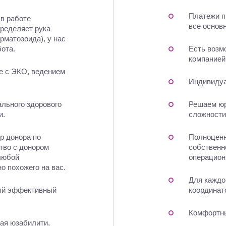
Платежи п
в работе
все основ
пределяет рука
рматозоида), у нас
ота.
Есть возм
компанией
е с ЭКО, ведением
Индивидуа
ального здорового
Решаем юр
и.
сложности
р донора по
Полноценн
тво с донором
собственн
любой
операцион
о похожего на вас.
Для каждо
мый эффективный
координат
Комфортны
ая юзабилити,