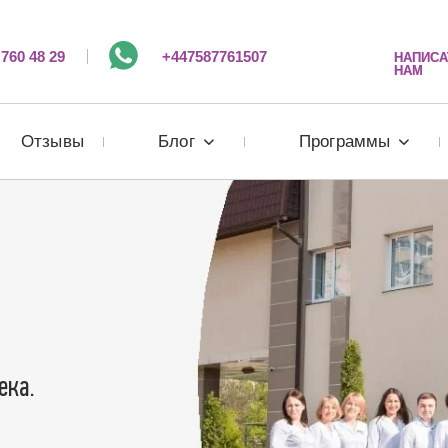
 760 48 29
+447587761507
НАПИСА
НАМ
Отзывы
Блог
Программы
ека.