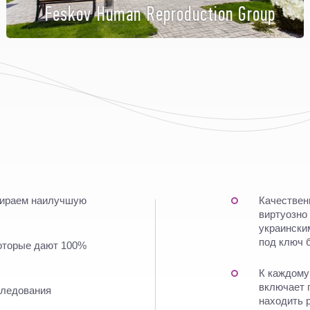
Feskov Human Reproduction Group
дбираем наилучшую
Качествен
виртуозно
украински
под ключ б
оторые дают 100%
К каждому
включает 
следования
находить 