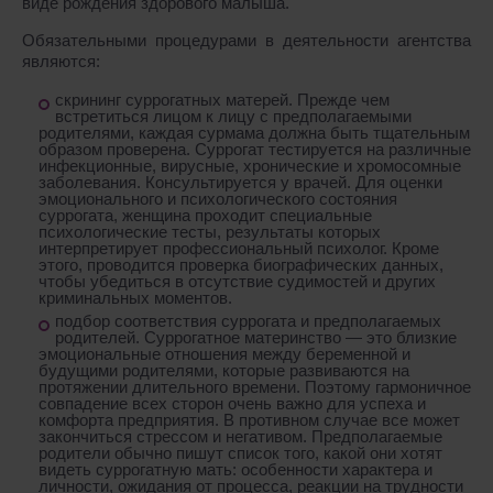
виде рождения здорового малыша.
Обязательными процедурами в деятельности агентства
являются:
скрининг суррогатных матерей. Прежде чем
встретиться лицом к лицу с предполагаемыми
родителями, каждая сурмама должна быть тщательным
образом проверена. Суррогат тестируется на различные
инфекционные, вирусные, хронические и хромосомные
заболевания. Консультируется у врачей. Для оценки
эмоционального и психологического состояния
суррогата, женщина проходит специальные
психологические тесты, результаты которых
интерпретирует профессиональный психолог. Кроме
этого, проводится проверка биографических данных,
чтобы убедиться в отсутствие судимостей и других
криминальных моментов.
подбор соответствия суррогата и предполагаемых
родителей. Суррогатное материнство — это близкие
эмоциональные отношения между беременной и
будущими родителями, которые развиваются на
протяжении длительного времени. Поэтому гармоничное
совпадение всех сторон очень важно для успеха и
комфорта предприятия. В противном случае все может
закончиться стрессом и негативом. Предполагаемые
родители обычно пишут список того, какой они хотят
видеть суррогатную мать: особенности характера и
личности, ожидания от процесса, реакции на трудности