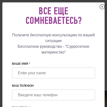
ВСЕ ЕЩЕ
СОМНЕВАЕТЕСЬ?
UA
+38 057 760 48 29
+447587761507
Получите бесплатную консультацию по вашей
ситуации
СУРРОГАТНОЕ МАТЕРИНСТВО
БЛОГ
КАК ОЦЕНИТЬ УСПЕХ АГЕНТС
Бесплатное руководство - “Суррогатное
материнство“
КАК ОЦЕНИТЬ УСПЕХ АГЕНТСТВА ПО
СУРРОГАТНОМУ МАТЕРИНСТВУ
ВАШЕ ИМЯ *
ВАШ ТЕЛЕФОН