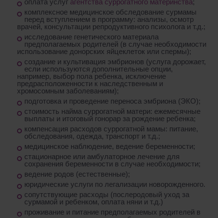
оплата услуг
агентства суррогатного материнства
;
комплексное медицинское обследование сурмамы
перед вступлением в программу: анализы, осмотр
врачей, консультации репродуктивного психолога и т.д.;
исследование генетического материала
предполагаемых родителей (в случае необходимости
использование донорских яйцеклеток или спермы);
создание и культивация эмбрионов (услуга дорожает,
если используются дополнительные опции,
например, выбор пола ребенка, исключение
предрасположенности к наследственным и
хромосомным заболеваниям);
подготовка и проведение переноса эмбриона (ЭКО);
стоимость найма суррогатной матери: ежемесячные
выплаты и итоговый гонорар за рождение ребенка;
компенсация расходов суррогатной мамы: питание,
обследования, одежда, транспорт и т.д.;
медицинское наблюдение, ведение беременности;
стационарное или амбулаторное лечение для
сохранения беременности в случае необходимости;
ведение родов (естественные);
юридические услуги по легализации новорожденного.
сопутствующие расходы (послеродовый уход за
сурмамой и ребенком, оплата няни и т.д.)
проживание и питание предполагаемых родителей в