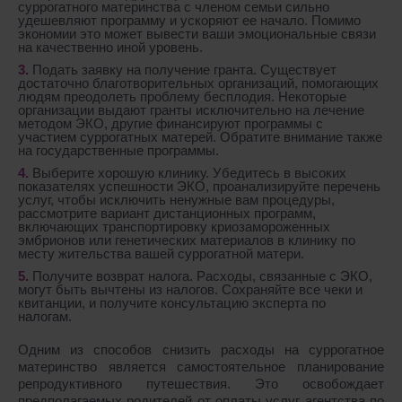
суррогатного материнства с членом семьи сильно
удешевляют программу и ускоряют ее начало. Помимо
экономии это может вывести ваши эмоциональные связи
на качественно иной уровень.
Подать заявку на получение гранта. Существует
достаточно благотворительных организаций, помогающих
людям преодолеть проблему бесплодия. Некоторые
организации выдают гранты исключительно на лечение
методом ЭКО, другие финансируют программы с
участием суррогатных матерей. Обратите внимание также
на государственные программы.
Выберите хорошую клинику. Убедитесь в высоких
показателях успешности ЭКО, проанализируйте перечень
услуг, чтобы исключить ненужные вам процедуры,
рассмотрите вариант дистанционных программ,
включающих транспортировку криозамороженных
эмбрионов или генетических материалов в клинику по
месту жительства вашей суррогатной матери.
Получите возврат налога. Расходы, связанные с ЭКО,
могут быть вычтены из налогов. Сохраняйте все чеки и
квитанции, и получите консультацию эксперта по
налогам.
Одним из способов снизить расходы на суррогатное
материнство является самостоятельное планирование
репродуктивного путешествия. Это освобождает
предполагаемых родителей от оплаты услуг агентства по