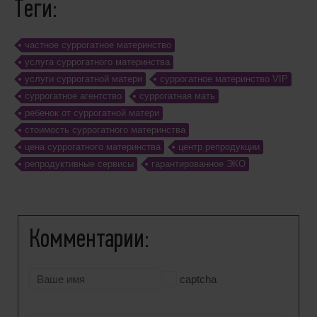
Теги:
частное суррогатное материнство
услуга суррогатного материнства
услуги суррогатной матери
суррогатное материнство VIP
суррогатное агентство
суррогатная мать
ребенок от суррогатной матери
стоимость суррогатного материнства
цена суррогатного материнства
центр репродукции
репродуктивные сервисы
гарантированное ЭКО
Комментарии:
captcha