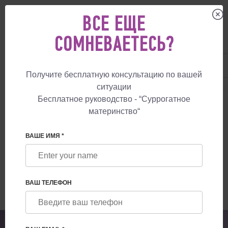
ВСЕ ЕЩЕ
СОМНЕВАЕТЕСЬ?
UA
+38 057 760 48 29
+447587761507
Получите бесплатную консультацию по вашей
ситуации
СУРРОГАТНОЕ МАТЕРИНСТВО
БЛОГ
СРОКИ И УСЛОВИЯ ГАРАНТИ
Бесплатное руководство - “Суррогатное
материнство“
КАК Я МОГУ ПОЗВОЛИТЬ СЕБЕ
СУРРОГАТНОЕ МАТЕРИНСТВО? СРОКИ
ВАШЕ ИМЯ *
И УСЛОВИЯ ГАРАНТИРОВАННЫХ
ПРОГРАММ
ВАШ ТЕЛЕФОН