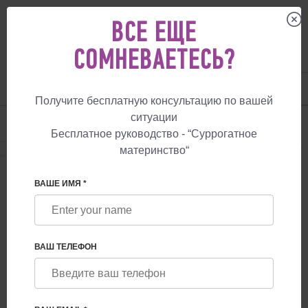
ВСЕ ЕЩЕ
СОМНЕВАЕТЕСЬ?
UA
+38 057 760 48 29
+447587761507
Получите бесплатную консультацию по вашей
ситуации
Бесплатное руководство - “Суррогатное
материнство“
ОТЗЫВЫ
ВАШЕ ИМЯ *
Лучшая благодарность и знак качества
для нашей клиники - это здоровые
дети и счастливые родители!
52
ВАШ ТЕЛЕФОН