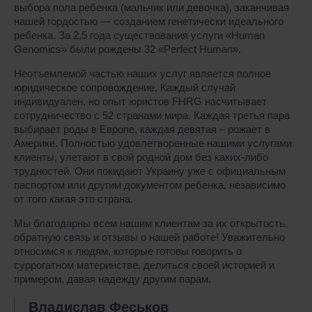
выбора пола ребенка (мальчик или девочка), заканчивая
нашей гордостью — созданием генетически идеального
ребенка. За 2,5 года существования услуги «Human
Genomics» были рождены 32 «Perfect Human».
Неотъемлемой частью наших услуг является полное
юридическое сопровождение. Каждый случай
индивидуален, но опыт юристов FHRG насчитывает
сотрудничество с 52 странами мира. Каждая третья пара
выбирает роды в Европе, каждая девятая – рожает в
Америке. Полностью удовлетворенные нашими услугами
клиенты, улетают в свой родной дом без каких-либо
трудностей. Они покидают Украину уже с официальным
паспортом или другим документом ребенка, независимо
от того какая это страна.
Мы благодарны всем нашим клиентам за их открытость,
обратную связь и отзывы о нашей работе! Уважительно
относимся к людям, которые готовы говорить о
суррогатном материнстве, делиться своей историей и
примером, давая надежду другим парам.
Владислав Феськов