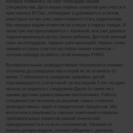
которые появились на свет благодаря нашим
специалистам. Дети наших первых клиентов уже учатся в
престижных ВУЗах, побеждают и добиваются успехов,
некоторые из них уже сами готовятся стать родителями.
Мы нередко видим клиентов на улицах и парках города. И
зачастую они прогуливаются с коляской, или уже держа в
ладони маленькую ручку своего ребенка. Детский звонкий
смех на площадках, первые шаги малышей, первое слово
«мама» и слезы счастья на глазах наших клиентов –
лучшая награда за работу всей команды FHRG.
Вспомогательные репродуктивные технологии в клинике
отточены до совершенства и порой их не отличить от
магии. Стабильность рождения здоровых детей
подтверждается статистикой: за последние 5 лет ни один
малыш не родился с синдромом Дауна (а также ни с
какими другими хромосомными патологиями). Работа
специалистов заточена на решение самых сложных
репродуктивных задач и юридических процессов. Мы
воплотили в реальность смелые пожелания и капризы
требовательных клиентов разной этнической
принадлежности и со всех континентов. Начиная от
поиска донора-модели, личного общения с донором,