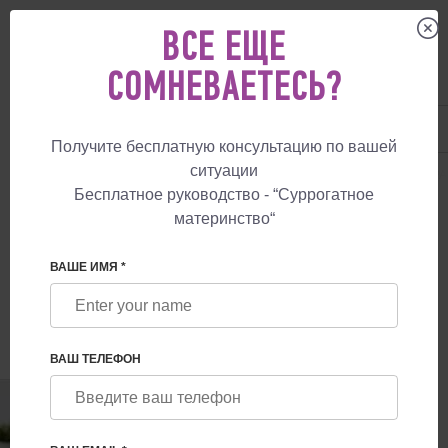
ВСЕ ЕЩЕ
СОМНЕВАЕТЕСЬ?
UA
+38 057 760 48 29
+447587761507
Получите бесплатную консультацию по вашей
ситуации
СУРРОГАТНОЕ МАТЕРИНСТВО
БЛОГ
ПОРТУГАЛИЯ РАЗРЕШАЕТ GP
Бесплатное руководство - “Суррогатное
материнство“
ПОРТУГАЛИЯ РАЗРЕШАЕТ GPA ПО
МЕДИЦИНСКИМ ПОКАЗАНИЯМ
ВАШЕ ИМЯ *
ВАШ ТЕЛЕФОН