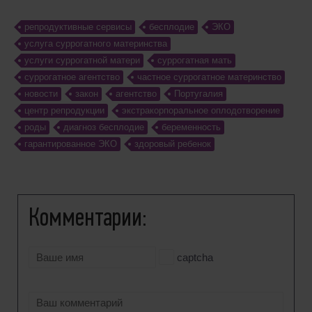
репродуктивные сервисы
бесплодие
ЭКО
услуга суррогатного материнства
услуги суррогатной матери
суррогатная мать
суррогатное агентство
частное суррогатное материнство
новости
закон
агентство
Португалия
центр репродукции
экстракорпоральное оплодотворение
роды
диагноз бесплодие
беременность
гарантированное ЭКО
здоровый ребенок
Комментарии:
captcha