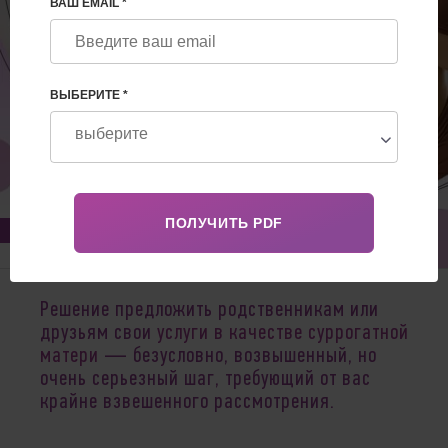
ВАШ EMAIL *
ВЫБЕРИТЕ *
Sep 10, 2023
Решение предложить родственникам или
друзьям свои
услуги в качестве суррогатной
матери
― безусловно, возвышенный, но
очень серьезный шаг, требующий от вас
крайне взвешенного рассмотрения.