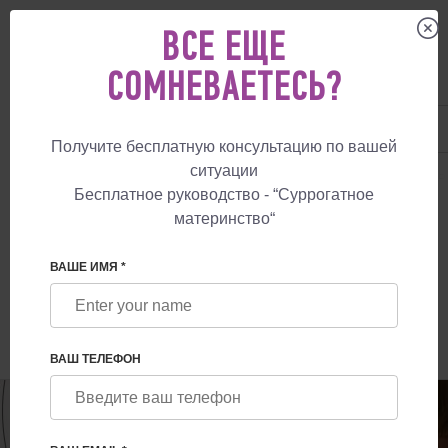
ВСЕ ЕЩЕ
СОМНЕВАЕТЕСЬ?
UA
+38 057 760 48 29
+447587761507
Получите бесплатную консультацию по вашей
ситуации
СУРРОГАТНОЕ МАТЕРИНСТВО
БЛОГ
СТОИТ ЛИ ПРЕДЛАГАТЬ СТАТ
Бесплатное руководство - “Суррогатное
материнство“
СТОИТ ЛИ ПРЕДЛАГАТЬ СТАТЬ
СУРРОГАТНОЙ МАТЕРЬЮ ДЛЯ СВОЕЙ
ВАШЕ ИМЯ *
БЕСПЛОДНОЙ ПОДРУГИ?
ВАШ ТЕЛЕФОН