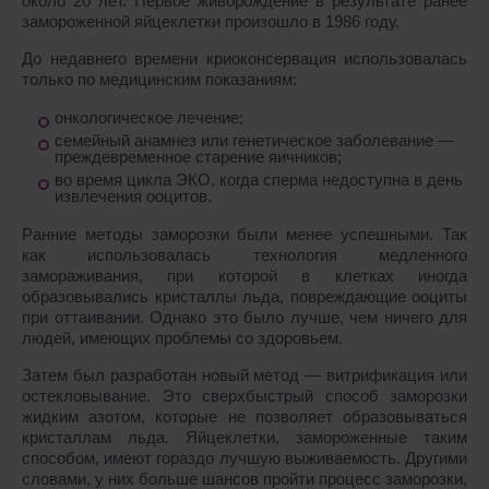
около 20 лет. Первое живорождение в результате ранее
замороженной яйцеклетки произошло в 1986 году.
До недавнего времени криоконсервация использовалась
только по медицинским показаниям:
онкологическое лечение;
семейный анамнез или генетическое заболевание —
преждевременное старение яичников;
во время цикла ЭКО, когда сперма недоступна в день
извлечения ооцитов.
Ранние методы заморозки были менее успешными. Так
как использовалась технология медленного
замораживания, при которой в клетках иногда
образовывались кристаллы льда, повреждающие ооциты
при оттаивании. Однако это было лучше, чем ничего для
людей, имеющих проблемы со здоровьем.
Затем был разработан новый метод — витрификация или
остекловывание. Это сверхбыстрый способ заморозки
жидким азотом, которые не позволяет образовываться
кристаллам льда. Яйцеклетки, замороженные таким
способом, имеют гораздо лучшую выживаемость. Другими
словами, у них больше шансов пройти процесс заморозки,