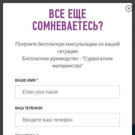
ВСЕ ЕЩЕ
СОМНЕВАЕТЕСЬ?
UA
+38 057 760 48 29
+447587761507
Получите бесплатную консультацию по вашей
ситуации
СУРРОГАТНОЕ МАТЕРИНСТВО
БЛОГ
СУРРОГАТНОЕ МАТЕРИНСТВО
Бесплатное руководство - “Суррогатное
материнство“
СУРРОГАТНОЕ МАТЕРИНСТВО В
ГРЕЦИИ: ЗАКОННО ЛИ? СТОИМОСТЬ
ВАШЕ ИМЯ *
СУРРОГАТНОГО МАТЕРИНСТВА В
ГРЕЦИИ
ВАШ ТЕЛЕФОН