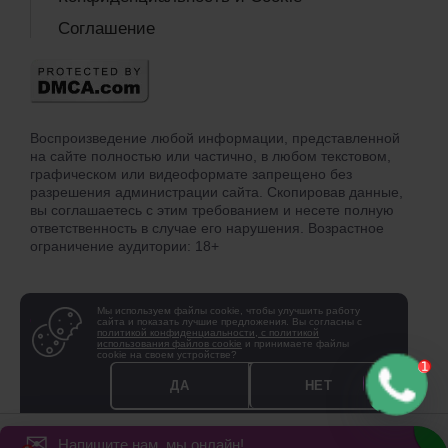
Соглашение
Воспроизведение любой информации, представленной
на сайте полностью или частично, в любом текстовом,
графическом или видеоформате запрещено без
разрешения администрации сайта. Скопировав данные,
вы соглашаетесь с этим требованием и несете полную
ответственность в случае его нарушения. Возрастное
ограничение аудитории: 18+
Мы используем файлы cookie, чтобы улучшить работу
сайта и показать лучшие предложения. Вы согласны с
политикой конфиденциальности, с политикой
использования файлов cookie
и принимаете файлы
cookie на своем устройстве?
ДА
НЕТ
© 1995 - 2026 Центр суррогатного материнства профессора Феськова А.М. в сотрудничестве с
✉
Напишите нам, мы онлайн!
Alpha Group Ltd