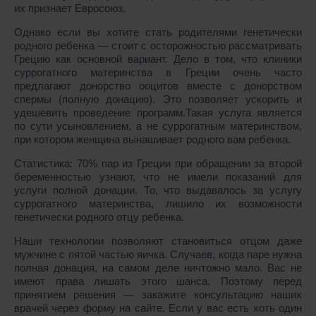
их признает Евросоюз.
Однако если вы хотите стать родителями генетически
родного ребенка ― стоит c осторожностью рассматривать
Грецию как основной вариант. Дело в том, что клиники
суррогатного материнства в Греции очень часто
предлагают донорство ооцитов вместе с донорством
спермы (полную донацию). Это позволяет ускорить и
удешевить проведение программ.Такая услуга является
по сути усыновлением, а не суррогатным материнством,
при котором женщина вынашивает родного вам ребенка.
Статистика: 70% пар из Греции при обращении за второй
беременностью узнают, что не имели показаний для
услуги полной донации. То, что выдавалось за услугу
суррогатного материнства, лишило их возможности
генетически родного отцу ребенка.
Наши технологии позволяют становиться отцом даже
мужчине с пятой частью яичка. Случаев, когда паре нужна
полная донация, на самом деле ничтожно мало. Вас не
имеют права лишать этого шанса. Поэтому перед
принятием решения ― закажите консультацию наших
врачей через форму на сайте. Если у вас есть хоть один