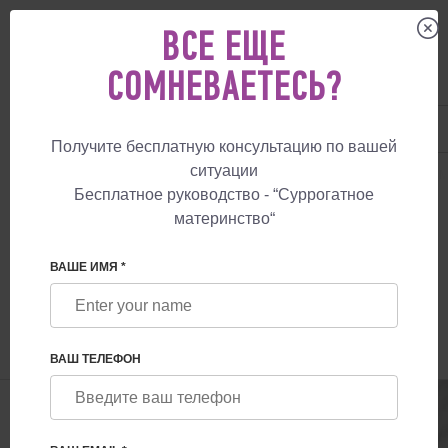
ВСЕ ЕЩЕ
СОМНЕВАЕТЕСЬ?
UA
+38 057 760 48 29
+447587761507
Получите бесплатную консультацию по вашей
ситуации
СУРРОГАТНОЕ МАТЕРИНСТВО
БЛОГ
МЕЖДУНАРОДНАЯ ПРОГРАММА
Бесплатное руководство - “Суррогатное
материнство“
МЕЖДУНАРОДНАЯ ПРОГРАММА
СУРРОГАТНОГО МАТЕРИНСТВА
ВАШЕ ИМЯ *
УКРАИНА-КАНАДА
ВАШ ТЕЛЕФОН