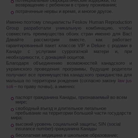
потенциальные бюрократические издержки, по
возвращению с ребенком в страну проживания;
потраченные нервы и время, и многое другое.
Именно поэтому специалисты Feskov Human Reproduction
Group разработали уникальную комбинацию, чтобы
совместить преимущества обоих стран именно для Вас!
Давайте рассмотрим вместе, как работает
гарантированный пакет классов VIР и Deluxe c родами в
Канаде с услугами суррогатной матери и, при
необходимости, с донацией ооцитов.
Благодаря объединению возможностей канадского и
украинского проведения программы, будущие родители
получают все преимущества канадского гражданства для
малыша по территории рождения (согласно закону
law jus
soli
– по праву почвы), а именно:
паспорт гражданина Канады, признаваемый во всем
мире;
свободный въезд и длительное легальное
пребывание на территории большей части государств
мира;
высокий уровень социальной защиты; SIN (social
insurance number) гражданина Канады
бесплатная медицина и школьное образование;