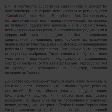
ВРТ, в частности, суррогатное материнство и донорство
ооцитов/спермы в стране легализованы и регулируются
Canadian Assisted Human Reproduction Act
. Согласно ему,
гестационный носитель и донор генетического материала,
не являются родителями ребенка. Но, в любом случае,
всеми сторонами процесса, биологическими родителями и
суррогатной матерью, должно быть подписано
специальное соглашение, регулирующее их взаимные
права и обязательства, а именно Договор на вынашивание
ребенка (surrogacy agreement). Это должно быть сделано
до переноса эмбриона. Также клиники требуют от всех
участников подписания медицинского разрешения,
согласно section 8 of the Assisted Human Reproduction Act
на проведение репродуктивных процедур, включая
создание эмбриона.
Донорство ооцитов может быть открытым или анонимным.
Но в законе есть поправка, что, в любом случае, ребенок,
достигший 18 лет, обязан узнать правду о своих
биологических родителях и обстоятельствах своего
рождения. Но наши клиенты не переживают о подобных
вещах, потому что, контракт с Feskov Human Reproduction
Group заключается в Украине, на условиях полной