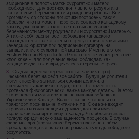
эмбрионов в полость матки суррогатной матери,
необходимое для достижения главного результата –
наступления беременности и рождения ребенка. Все
программы со стороны логистики построены таким
образом, что на момент переноса, согласно канадскому
закону, уже подписан контракт на вынашивание
беременности между родителями и суррогатной матерью.
А также соблюдены все требования канадского
законодательства касательно присутствия независимых
канадских юристов при подписании договора на
вынашивание с суррогатной матерью. Именно в этом
Feskov Human Reproduction Group обеспечивает решение
«под ключ» для получения визы, соблюдая, как
медицинскую, так и юридическую стороны вопроса.
Стадия ведения беременности. Клиника проф.
Феськова берет на себя все заботы. Будущие родители
могут спокойно заниматься своими делами, а
специалисты клиники следят, чтобы беременность
протекала физиологически, важна каждая деталь. На этом
этапе ведется мониторинг вынашивания ребенка в
Украине или в Канаде. Включены все расходы на
транспорт, проживание, питание и т.д. Сюда же входит
страховка и компенсация сурмаме, которая имеет
украинский паспорт и визу в Канаду. Что обеспечивают
полную юридическую защищенность процесса. В случае
форс-мажора (прерывание беременности на любом
сроке), проводится новая программа с нуля до победного
результата.