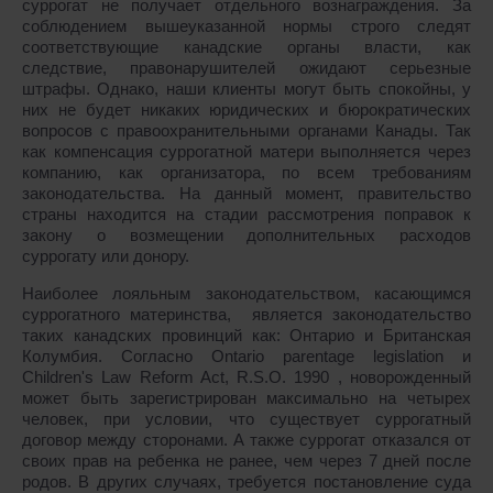
суррогат не получает отдельного вознаграждения. За
соблюдением вышеуказанной нормы строго следят
соответствующие канадские органы власти, как
следствие, правонарушителей ожидают серьезные
штрафы. Однако, наши клиенты могут быть спокойны, у
них не будет никаких юридических и бюрократических
вопросов с правоохранительными органами Канады. Так
как компенсация суррогатной матери выполняется через
компанию, как организатора, по всем требованиям
законодательства. На данный момент, правительство
страны находится на стадии рассмотрения поправок к
закону о возмещении дополнительных расходов
суррогату или донору.
Наиболее лояльным законодательством, касающимся
суррогатного материнства, является законодательство
таких канадских провинций как: Онтарио и Британская
Колумбия. Согласно Ontario parentage legislation и
Children's Law Reform Act, R.S.O. 1990 , новорожденный
может быть зарегистрирован максимально на четырех
человек, при условии, что существует суррогатный
договор между сторонами. А также суррогат отказался от
своих прав на ребенка не ранее, чем через 7 дней после
родов. В других случаях, требуется постановление суда