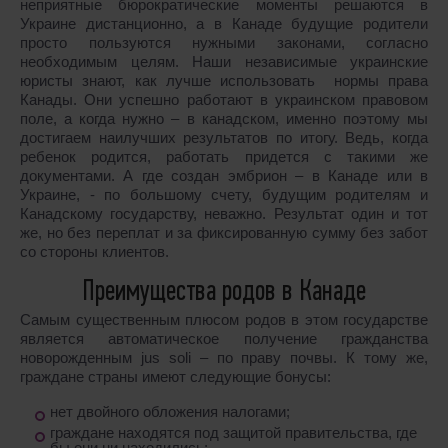
неприятные бюрократические моменты решаются в
Украине дистанционно, а в Канаде будущие родители
просто пользуются нужными законами, согласно
необходимым целям. Наши независимые украинские
юристы знают, как лучше использовать нормы права
Канады. Они успешно работают в украинском правовом
поле, а когда нужно – в канадском, именно поэтому мы
достигаем наилучших результатов по итогу. Ведь, когда
ребенок родится, работать придется с такими же
документами. А где создан эмбрион – в Канаде или в
Украине, - по большому счету, будущим родителям и
Канадскому государству, неважно. Результат один и тот
же, но без переплат и за фиксированную сумму без забот
со стороны клиентов.
Преимущества родов в Канаде
Самым существенным плюсом родов в этом государстве
является автоматическое получение гражданства
новорожденным jus soli – по праву почвы. К тому же,
граждане страны имеют следующие бонусы:
нет двойного обложения налогами;
граждане находятся под защитой правительства, где
бы они ни находились;