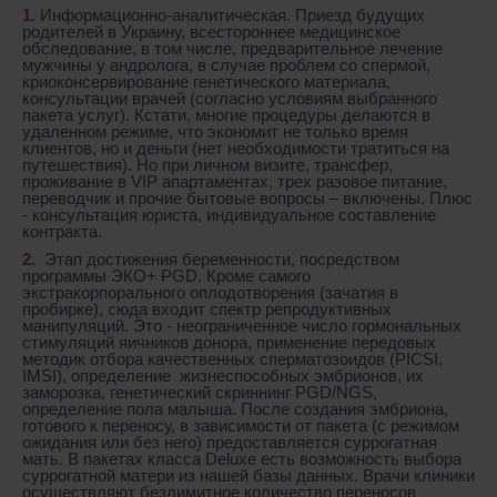
Информационно-аналитическая. Приезд будущих
родителей в Украину, всестороннее медицинское
обследование, в том числе, предварительное лечение
мужчины у андролога, в случае проблем со спермой,
криоконсервирование генетического материала,
консультации врачей (согласно условиям выбранного
пакета услуг). Кстати, многие процедуры делаются в
удаленном режиме, что экономит не только время
клиентов, но и деньги (нет необходимости тратиться на
путешествия). Но при личном визите, трансфер,
проживание в VIP апартаментах, трех разовое питание,
переводчик и прочие бытовые вопросы – включены. Плюс
- консультация юриста, индивидуальное составление
контракта.
Этап достижения беременности, посредством
программы ЭКО+ PGD. Кроме самого
экстракорпорального оплодотворения (зачатия в
пробирке), сюда входит спектр репродуктивных
манипуляций. Это - неограниченное число гормональных
стимуляций яичников донора, применение передовых
методик отбора качественных сперматозоидов (PICSI,
IMSI), определение жизнеспособных эмбрионов, их
заморозка, генетический скриннинг PGD/NGS,
определение пола малыша. После создания эмбриона,
готового к переносу, в зависимости от пакета (с режимом
ожидания или без него) предоставляется суррогатная
мать. В пакетах класса Deluxе есть возможность выбора
суррогатной матери из нашей базы данных. Врачи клиники
осуществляют безлимитное количество переносов