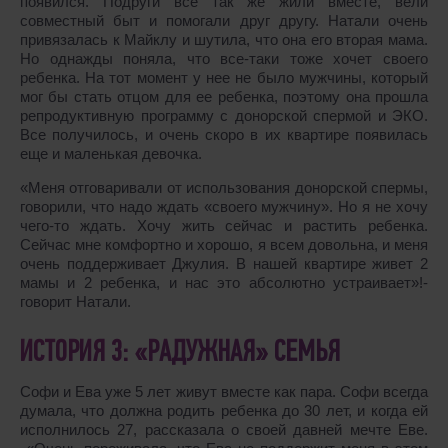
появился. Подруги все так же жили вместе, вели
совместный быт и помогали друг другу. Натали очень
привязалась к Майклу и шутила, что она его вторая мама.
Но однажды поняла, что все-таки тоже хочет своего
ребенка. На тот момент у нее не было мужчины, который
мог бы стать отцом для ее ребенка, поэтому она прошла
репродуктивную программу с донорской спермой и ЭКО.
Все получилось, и очень скоро в их квартире появилась
еще и маленькая девочка.
«Меня отговаривали от использования донорской спермы,
говорили, что надо ждать «своего мужчину». Но я не хочу
чего-то ждать. Хочу жить сейчас и растить ребенка.
Сейчас мне комфортно и хорошо, я всем довольна, и меня
очень поддерживает Джулия. В нашей квартире живет 2
мамы и 2 ребенка, и нас это абсолютно устраивает»!-
говорит Натали.
ИСТОРИЯ 3: «РАДУЖНАЯ» СЕМЬЯ
Софи и Ева уже 5 лет живут вместе как пара. Софи всегда
думала, что должна родить ребенка до 30 лет, и когда ей
исполнилось 27, рассказала о своей давней мечте Еве.