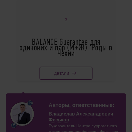
3
BALANCE Guarantee для
одиноких и пар (М+Ж). Роды в
Чехии
ДЕТАЛИ
Авторы, ответственные:
Владислав Александрович
Феськов
Руководитель Центра суррогатного
материнства профессора Феськова