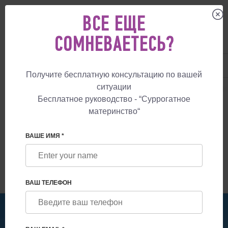
ВСЕ ЕЩЕ
СОМНЕВАЕТЕСЬ?
UA
+38 057 760 48 29
+447587761507
Получите бесплатную консультацию по вашей
ситуации
СУРРОГАТНОЕ МАТЕРИНСТВО
БЛОГ
КАКОВО ЭТО – КОГДА У РЕБЕ
Бесплатное руководство - “Суррогатное
материнство“
КАКОВО ЭТО – КОГДА У РЕБЕНКА 2
МАМЫ?
ВАШЕ ИМЯ *
ВАШ ТЕЛЕФОН