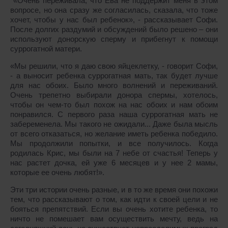
«Очень переживала, что Ева не поддержит меня в этом
вопросе, но она сразу же согласилась, сказала, что тоже
хочет, чтобы у нас был ребенок», - рассказывает Софи.
После долгих раздумий и обсуждений было решено – они
используют донорскую сперму и прибегнут к помощи
суррогатной матери.
«Мы решили, что я даю свою яйцеклетку, - говорит Софи,
- а выносит ребенка суррогатная мать, так будет лучше
для нас обоих. Было много волнений и переживаний.
Очень трепетно выбирали донора спермы, хотелось,
чтобы он чем-то был похож на нас обоих и нам обоим
понравился. С первого раза наша суррогатная мать не
забеременела. Мы такого не ожидали... Даже была мысль
от всего отказаться, но желание иметь ребенка победило.
Мы продолжили попытки, и все получилось. Когда
родилась Крис, мы были на 7 небе от счастья! Теперь у
нас растет дочка, ей уже 6 месяцев и у нее 2 мамы,
которые ее очень любят!».
Эти три истории очень разные, и в то же время они похожи
тем, что рассказывают о том, как идти к своей цели и не
бояться препятствий. Если вы очень хотите ребенка, то
ничто не помешает вам осуществить мечту, ведь на