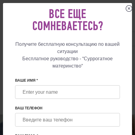
ВСЕ ЕЩЕ
СОМНЕВАЕТЕСЬ?
UA
+38 057 760 48 29
+447587761507
Получите бесплатную консультацию по вашей
ситуации
СУРРОГАТНОЕ МАТЕРИНСТВО
БЛОГ
26 СЕНТЯБРЯ — ВСЕМИРНЫЙ 
Бесплатное руководство - “Суррогатное
материнство“
26 СЕНТЯБРЯ — ВСЕМИРНЫЙ ДЕНЬ
КОНТРАЦЕПЦИИ (WORLD
ВАШЕ ИМЯ *
CONTRACEPTION DAY, WCD)
ВАШ ТЕЛЕФОН