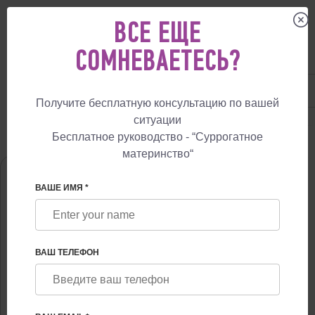
ВСЕ ЕЩЕ
СОМНЕВАЕТЕСЬ?
UA
+38 057 760 48 29
+447587761507
Получите бесплатную консультацию по вашей
ситуации
СУРРОГАТНОЕ МАТЕРИНСТВО
О НАС
АЛЁНА ВАСИЛЬЕВНА СИВАШ
Бесплатное руководство - “Суррогатное
материнство“
ВАШЕ ИМЯ *
ВАШ ТЕЛЕФОН
АЛЁНА ВАСИЛЬЕВНА СИВАШ
Кандидат медицинских наук, врач-психотерапевт