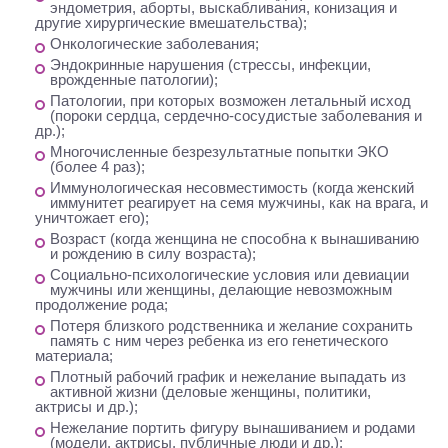
эндометрия, аборты, выскабливания, конизация и
другие хирургические вмешательства);
Онкологические заболевания;
Эндокринные нарушения (стрессы, инфекции,
врожденные патологии);
Патологии, при которых возможен летальный исход
(пороки сердца, сердечно-сосудистые заболевания и
др.);
Многочисленные безрезультатные попытки ЭКО
(более 4 раз);
Иммунологическая несовместимость (когда женский
иммунитет реагирует на семя мужчины, как на врага, и
уничтожает его);
Возраст (когда женщина не способна к вынашиванию
и рождению в силу возраста);
Социально-психологические условия или девиации
мужчины или женщины, делающие невозможным
продолжение рода;
Потеря близкого родственника и желание сохранить
память с ним через ребенка из его генетического
материала;
Плотный рабочий график и нежелание выпадать из
активной жизни (деловые женщины, политики,
актрисы и др.);
Нежелание портить фигуру вынашиванием и родами
(модели, актрисы, публичные люди и др.);