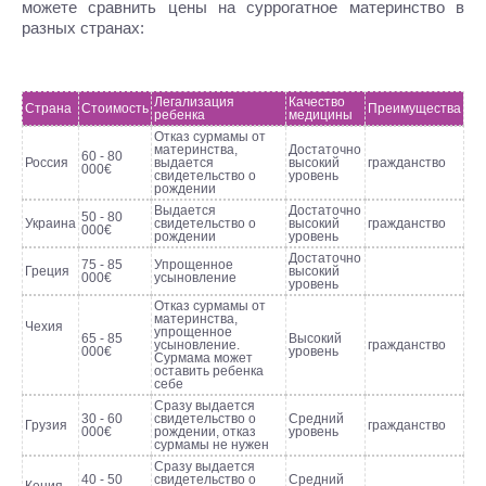
можете сравнить цены на суррогатное материнство в
разных странах:
Легализация
Качество
Страна
Стоимость
Преимущества
ребенка
медицины
Отказ сурмамы от
материнства,
Достаточно
60 - 80
Россия
выдается
высокий
гражданство
000€
свидетельство о
уровень
рождении
Выдается
Достаточно
50 - 80
Украина
свидетельство о
высокий
гражданство
000€
рождении
уровень
Достаточно
75 - 85
Упрощенное
Греция
высокий
000€
усыновление
уровень
Отказ сурмамы от
материнства,
Чехия
упрощенное
65 - 85
Высокий
усыновление.
гражданство
000€
уровень
Сурмама может
оставить ребенка
себе
Сразу выдается
30 - 60
свидетельство о
Средний
Грузия
гражданство
000€
рождении, отказ
уровень
сурмамы не нужен
Сразу выдается
40 - 50
свидетельство о
Средний