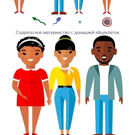
Cуррогатное материнство с донацией яйцеклеток