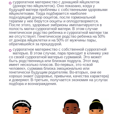
суррогатное материнство с донацией яйцеклеток
(донорство яйцеклеток). Оно показано, когда у
будущей матери проблемы с собственными здоровыми
яйцеклетками. Тогда подбирается наиболее
подходящий донор ооцитов, после гормональной
терапии у нее берутся ооциты и оплодотворяются.
После этого, здоровые эмбрионы имплантируются в
полость матки суррогатной матери. В этом случае
генетическое родство ребенка и суррогатной матери так
же отсутствует. Генетическое родство ребенка на 50%
от донора яйцеклетки и на 50% от мужчины пары,
обратившейся за процедурой.
суррогатное материнство с собственной суррогатной
матерью
. В этом случае, пара приходит в клинику уже
со своей суррогатной матерью сурмамой. Это может
быть родственница или близкая подруга. Этот вид
имеет несколько плюсов. Во-первых, это «свой
человек», сурмама близка эмоционально или
генетически будущим родителям. Во-вторых, они ее
хорошо знают (здоровье, привычки, качества характера)
и доверяют. В-третьих, получается экономия на услугах
подбора и вознаграждения.