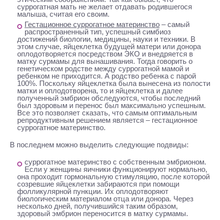
суррогатная мать не желает отдавать родившегося
малыша, считая его своим.
Гестационное суррогатное материнство
– самый
распространенный тип, успешный симбиоз
достижений биологии, медицины, науки и техники. В
этом случае, яйцеклетка будущей матери или донора
оплодотворяется посредством ЭКО и внедряется в
матку сурмамы для вынашивания. Тогда говорить о
генетическом родстве между суррогатной мамой и
ребенком не приходится. А родство ребенка с парой
100%. Поскольку яйцеклетка была вынесена из полости
матки и оплодотворена, то и яйцеклетка и далее
полученный эмбрион обследуются, чтобы последний
был здоровым и перенос был максимально успешным.
Все это позволяет сказать, что самым оптимальным
репродуктивным решением является – гестационное
суррогатное материнство.
В последнем можно выделить следующие подвиды:
суррогатное материнство с собственным эмбрионом
.
Если у женщины яичники функционируют нормально,
она проходит гормональную стимуляцию, после которой
созревшие яйцеклетки забираются при помощи
фолликулярной пункции. Их оплодотворяют
биологическим материалом отца или донора. Через
несколько дней, получившийся таким образом,
здоровый эмбрион переносится в матку сурмамы.