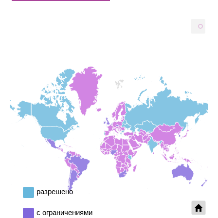
...
разрешено
с ограничениями