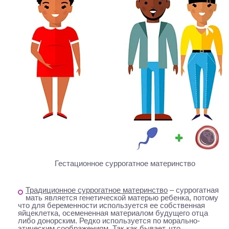
Гестационное суррогатное материнство
Традиционное суррогатное материнство
– суррогатная
мать является генетической матерью ребенка, потому
что для беременности используется ее собственная
яйцеклетка, осемененная материалом будущего отца
либо донорским. Редко используется по морально-
этическим соображениям. Так как бывает, что