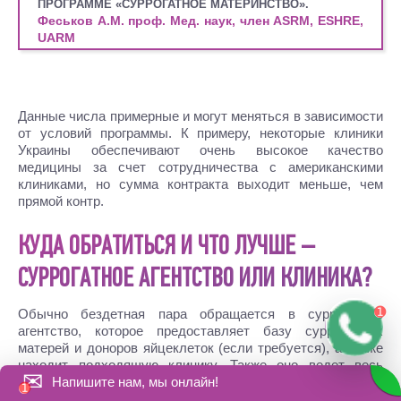
ПРОГРАММЕ «СУРРОГАТНОЕ МАТЕРИНСТВО».
Феськов A.M.
проф. Мед. наук, член ASRM, ESHRE,
UARM
Данные числа примерные и могут меняться в зависимости
от условий программы. К примеру, некоторые клиники
Украины обеспечивают очень высокое качество
медицины за счет сотрудничества с американскими
клиниками, но сумма контракта выходит меньше, чем
прямой контр.
КУДА ОБРАТИТЬСЯ И ЧТО ЛУЧШЕ –
СУРРОГАТНОЕ АГЕНТСТВО ИЛИ КЛИНИКА?
Обычно бездетная пара обращается в суррогатное
агентство, которое предоставляет базу суррогатных
матерей и доноров яйцеклеток (если требуется), а также
находит подходящую клинику. Также оно ведет весь
✉
Напишите нам, мы онлайн!
процесс от начала и до конца, предоставляет
юридические, консалтинговые и прочие посреднические