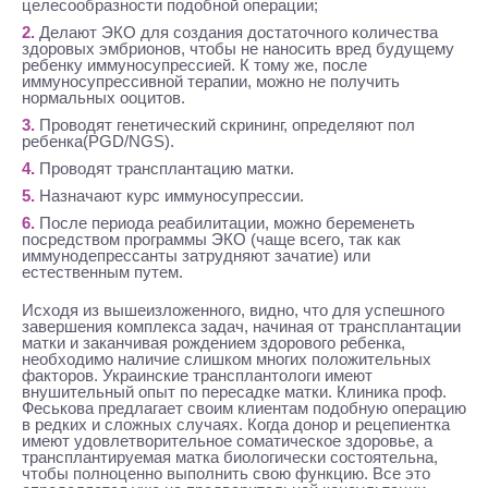
целесообразности подобной операции;
Делают ЭКО для создания достаточного количества
здоровых эмбрионов, чтобы не наносить вред будущему
ребенку иммуносупрессией. К тому же, после
иммуносупрессивной терапии, можно не получить
нормальных ооцитов.
Проводят генетический скрининг, определяют пол
ребенка(PGD/NGS).
Проводят трансплантацию матки.
Назначают курс иммуносупрессии.
После периода реабилитации, можно беременеть
посредством программы ЭКО (чаще всего, так как
иммунодепрессанты затрудняют зачатие) или
естественным путем.
Исходя из вышеизложенного, видно, что для успешного
завершения комплекса задач, начиная от трансплантации
матки и заканчивая рождением здорового ребенка,
необходимо наличие слишком многих положительных
факторов. Украинские трансплантологи имеют
внушительный опыт по пересадке матки. Клиника проф.
Феськова предлагает своим клиентам подобную операцию
в редких и сложных случаях. Когда донор и рецепиентка
имеют удовлетворительное соматическое здоровье, а
трансплантируемая матка биологически состоятельна,
чтобы полноценно выполнить свою функцию. Все это