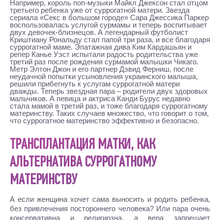
Например, король поп-музыки Майкл Джексон стал отцом
третьего ребенка уже от суррогатной матери. Звезда
сериала «Секс в большом городе» Сара Джессика Паркер
воспользовалась услугой сурмамы и теперь воспитывает
двух девочек-близнецов. А легендарный футболист
Криштиану Рональду стал папой три раза, и все благодаря
суррогатной маме. Эпатажная дива Ким Кардашьян и
репер Канье Уэст испытали радость родительства уже
третий раз после рождения сурмамой малышки Чикаго.
Метр Элтон Джон и его партнер Дэвид Ферниш, после
неудачной попытки усыновления украинского малыша,
решили прибегнуть к услугам суррогатной матери
дважды. Теперь звездная пара – родители двух здоровых
мальчиков. А певица и актриса Канди Бурус недавно
стала мамой в третий раз, и тоже благодаря суррогатному
материнству. Таких случаев множество, что говорит о том,
что суррогатное материнство эффективно и безопасно.
ТРАНСПЛАНТАЦИЯ МАТКИ, КАК
АЛЬТЕРНАТИВА СУРРОГАТНОМУ
МАТЕРИНСТВУ
А если женщина хочет сама выносить и родить ребенка,
без привлечения постороннего человека? Или пара очень
консервативна и религиозна, а вера запрещает