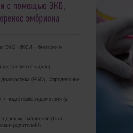
и с помощью ЭКО,
перенос эмбриона
м ЭКО+ИКСИ + биопсия и
нных сперматозоидов)
 диагностика (PGD),
Определение
и + подготовка эндометрия
(в
 здоровых эмбрионов (Пол
еские родителей!)