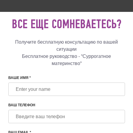
 760 48 29
+447587761507
НАПИСА
НАМ
ВСЕ ЕЩЕ СОМНЕВАЕТЕСЬ?
Отзывы
Блог
Программы
Получите бесплатную консультацию по вашей
ситуации
Бесплатное руководство - “Суррогатное
материнство“
СУРРОГАТНОЕ МАТЕРИНСТВО
УСЛУГА СУРРОГ
ВАШЕ ИМЯ *
ВАШ ТЕЛЕФОН
ство попыток ЭКО
59 000€
енка
ВАШ EMAIL *