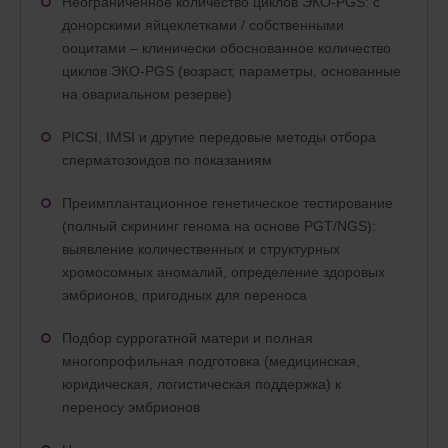
Неограниченное количество циклов ЭКО-PGS: с
донорскими яйцеклетками / собственными
ооцитами – клинически обоснованное количество
циклов ЭКО-PGS (возраст, параметры, основанные
на овариальном резерве)
PICSI, ІMSI и другие передовые методы отбора
сперматозоидов по показаниям
Преимплантационное генетическое тестирование
(полный скрининг генома на основе PGT/NGS):
выявление количественных и структурных
хромосомных аномалий, определение здоровых
эмбрионов, пригодных для переноса
Подбор суррогатной матери и полная
многопрофильная подготовка (медицинская,
юридическая, логистическая поддержка) к
переносу эмбрионов