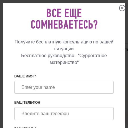
ВСЕ ЕЩЕ
СОМНЕВАЕТЕСЬ?
UA
+38 057 760 48 29
+447587761507
Получите бесплатную консультацию по вашей
ситуации
СУРРОГАТНОЕ МАТЕРИНСТВО
ЦЕНЫ
СУРРОГАТНОЕ МАТЕРИНСТ
Бесплатное руководство - “Суррогатное
материнство“
ВАШЕ ИМЯ *
GUERANTEE
ВАШ ТЕЛЕФОН
Суррогатная мать + услуга донора