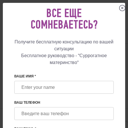
ВСЕ ЕЩЕ
СОМНЕВАЕТЕСЬ?
UA
+38 057 760 48 29
+447587761507
Получите бесплатную консультацию по вашей
ситуации
СУРРОГАТНОЕ МАТЕРИНСТВО
БЛОГ
ДОНОР ЯЙЦЕКЛЕТОК И СПЕР
Бесплатное руководство - “Суррогатное
материнство“
ДОНОР ЯЙЦЕКЛЕТОК И СПЕРМЫ ДЛЯ
БУДУЩИХ РОДИТЕЛЕЙ
ВАШЕ ИМЯ *
ВАШ ТЕЛЕФОН