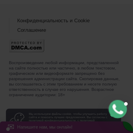
Конфиденциальность и Cookie
Соглашение
Воспроизведение любой информации, представленной
на сайте полностью или частично, в любом текстовом,
графическом или видеоформате запрещено без
разрешения администрации сайта. Скопировав данные,
вы соглашаетесь с этим требованием и несете полную
ответственность в случае его нарушения. Возрастное
ограничение аудитории: 18+
Мы используем файлы cookie, чтобы улучшить работу
сайта и показать лучшие предложения. Вы согласны с
политикой конфиденциальности, с политикой
использования файлов cookie
и принимаете файлы
✉
Напишите нам, мы онлайн!
cookie на своем устройстве?