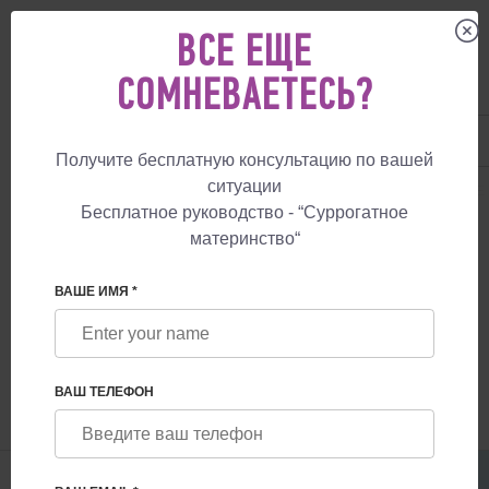
ВСЕ ЕЩЕ
СОМНЕВАЕТЕСЬ?
UA
+38 057 760 48 29
+447587761507
Получите бесплатную консультацию по вашей
ситуации
СУРРОГАТНОЕ МАТЕРИНСТВО
БЛОГ
ДОГОВОРЫ НА СУРРОГАТНОЕ
Бесплатное руководство - “Суррогатное
материнство“
ДОГОВОРЫ НА СУРРОГАТНОЕ
МАТЕРИНСТВО: ВАША КАРТА ДЛЯ
ВАШЕ ИМЯ *
УСПЕШНОГО СУРРОГАТНОГО
ПУТЕШЕСТВИЯ
ВАШ ТЕЛЕФОН