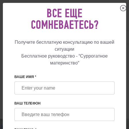
ВСЕ ЕЩЕ
СОМНЕВАЕТЕСЬ?
UA
+38 057 760 48 29
+447587761507
Получите бесплатную консультацию по вашей
ситуации
СУРРОГАТНОЕ МАТЕРИНСТВО
БЛОГ
ИЗ ВЕЛИКОБРИТАНИИ В УКРА
Бесплатное руководство - “Суррогатное
материнство“
ИЗ ВЕЛИКОБРИТАНИИ В УКРАИНУ:
ВЗГЛЯД НА СУРРОГАТНОЕ
ВАШЕ ИМЯ *
МАТЕРИНСТВО В УКРАИНЕ ОТ
РОДИТЕЛЕЙ
ВАШ ТЕЛЕФОН