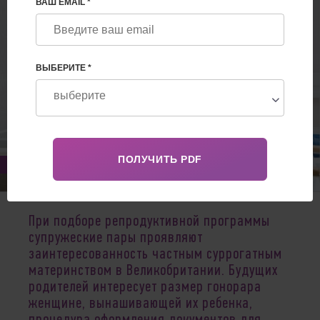
ВАШ EMAIL *
ВЫБЕРИТЕ *
Jan 05, 2020
При подборе репродуктивной программы
супружеские пары проявляют
заинтересованность частным суррогатным
материнством в Великобритании. Будущих
родителей интересует размер гонорара
женщине, вынашивающей их ребенка,