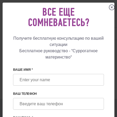
ВСЕ ЕЩЕ
СОМНЕВАЕТЕСЬ?
UA
+38 057 760 48 29
+447587761507
Получите бесплатную консультацию по вашей
ситуации
СУРРОГАТНОЕ МАТЕРИНСТВО
БЛОГ
ЧАСТНОЕ СУРРОГАТНОЕ МАТ
Бесплатное руководство - “Суррогатное
материнство“
ЧАСТНОЕ СУРРОГАТНОЕ МАТЕРИНСТВО
В ВЕЛИКОБРИТАНИИ
ВАШЕ ИМЯ *
ВАШ ТЕЛЕФОН