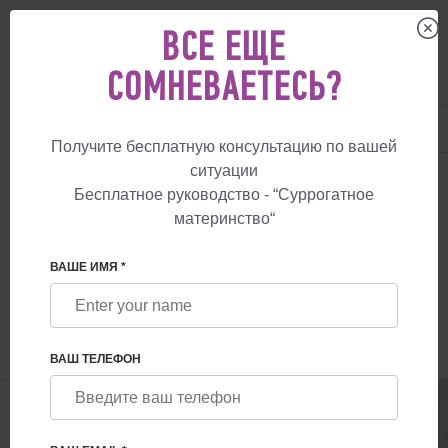
ВСЕ ЕЩЕ
СОМНЕВАЕТЕСЬ?
UA
+38 057 760 48 29
+447587761507
Получите бесплатную консультацию по вашей
ситуации
СУРРОГАТНОЕ МАТЕРИНСТВО
БЛОГ
ОШИБОЧНЫЕ ПРЕДСТАВЛЕНИ
Бесплатное руководство - “Суррогатное
материнство“
ОШИБОЧНЫЕ ПРЕДСТАВЛЕНИЯ СМИ О
СУРРОГАТНОМ МАТЕРИНСТВЕ
ВАШЕ ИМЯ *
ВАШ ТЕЛЕФОН