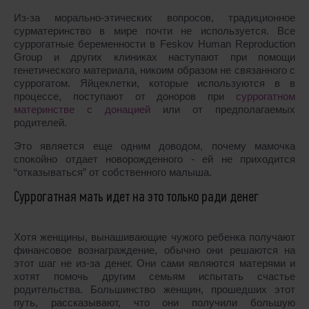
Из-за морально-этических вопросов, традиционное
сурматеринство в мире почти не используется. Все
суррогатные беременности в Feskov Human Reproduction
Group и других клиниках наступают при помощи
генетического материала, никоим образом не связанного с
суррогатом. Яйцеклетки, которые используются в в
процессе, поступают от доноров при
суррогатном
материнстве с донацией
или от предполагаемых
родителей.
Это является еще одним доводом, почему мамочка
спокойно отдает новорожденного - ей не приходится
“отказываться” от собственного малыша.
Суррогатная мать идет на это только ради денег
Хотя женщины, вынашивающие чужого ребенка получают
финансовое вознаграждение, обычно они решаются на
этот шаг не из-за денег. Они сами являются матерями и
хотят помочь другим семьям испытать счастье
родительства. Большинство женщин, прошедших этот
путь, рассказывают, что они получили большую