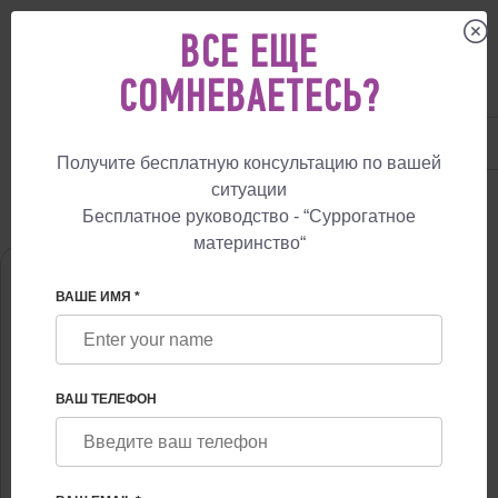
ВСЕ ЕЩЕ
СОМНЕВАЕТЕСЬ?
UA
+38 057 760 48 29
+447587761507
Получите бесплатную консультацию по вашей
ситуации
СУРРОГАТНОЕ МАТЕРИНСТВО
О НАС
АЛЕКСАНДРА НИКОЛАЕВНА 
Бесплатное руководство - “Суррогатное
материнство“
ВАШЕ ИМЯ *
ВАШ ТЕЛЕФОН
АЛЕКСАНДРА НИКОЛАЕВНА ЗОЗУЛИНА
И.о. заведующей отделения ЭКО, врач акушер-