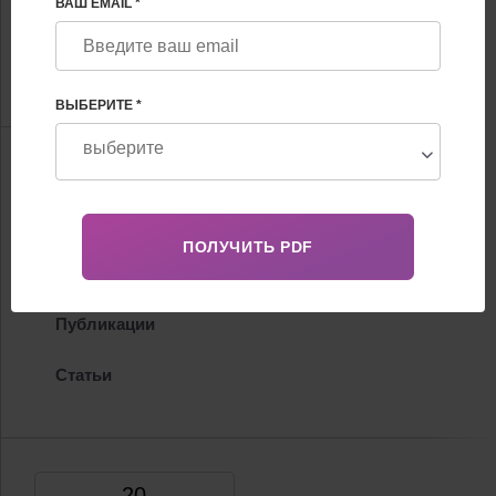
ВАШ EMAIL *
гинеколог, репродуктолог, врач УЗД. Член УАРМ,
ASRM, ESHRE
FHRG Отделение ЭКО
ВЫБЕРИТЕ *
Информация
Биография
Сертификаты
Публикации
Статьи
20