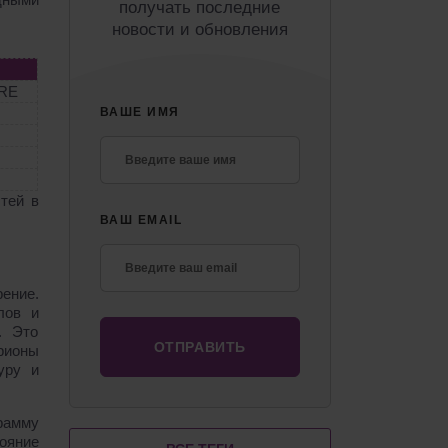
получать последние
новости и обновления
RE
ВАШЕ ИМЯ
тей в
ВАШ EMAIL
ение.
лов и
. Это
рионы
уру и
рамму
ояние