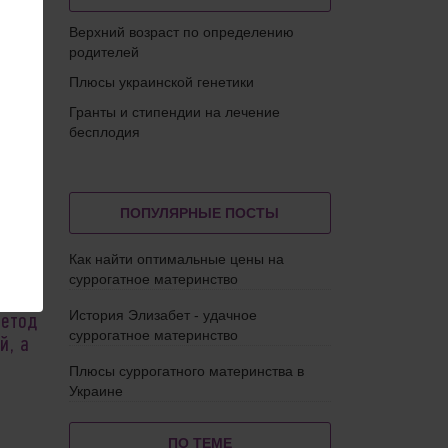
Верхний возраст по определению
родителей
Плюсы украинской генетики
Гранты и стипендии на лечение
бесплодия
ПОПУЛЯРНЫЕ ПОСТЫ
Как найти оптимальные цены на
суррогатное материнство
История Элизабет - удачное
метод
суррогатное материнство
й, а
Плюсы суррогатного материнства в
Украине
ПО ТЕМЕ