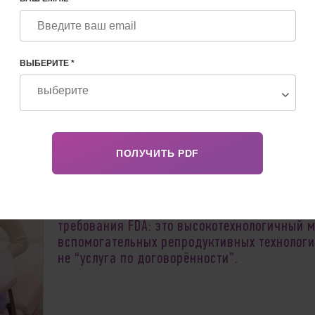
Й В 2026 ГОДУ
ВЫБЕРИТЕ *
Определение суррогатного материнства как
медицинского процесса опирается на
международные стандарты ASRM
, ESHRE и
требования FDA
: это высокотехнологичный 
вспомогательных репродуктивных технологи
не “услуга по договорённости”.