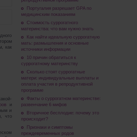
Португалия разрешает GPA по
медицинским показаниям
Стоимость суррогатного
материнства: что вам нужно знать
одного
Как найти идеальную суррогатную
тором
мать: размышления и основные
, как
источники информации
10 причин обратиться к
суррогатному материнству
Сколько стоят суррогатные
матери: индивидуальные выплаты и
оплата участия в репродуктивной
программе
Факты о суррогатном материнстве:
акой-
ров
и
развенчание 6 мифов
ным и
Вторичное бесплодие: почему это
, что
происходит?
Признаки и симптомы
еском
преждевременных родов