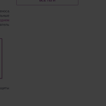
ВСЕ ТЕГИ
реноса
льные
еднем
атель
ащиты