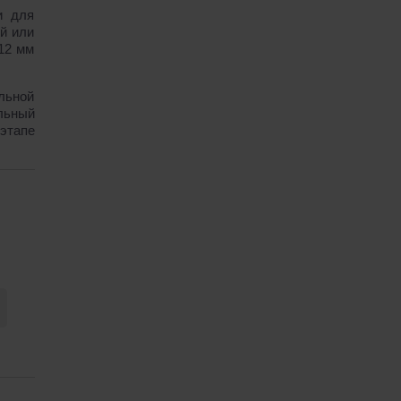
и для
ей или
12 мм
льной
льный
этапе