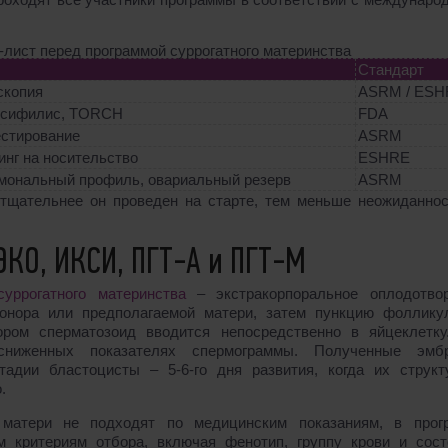
лист перед программой суррогатного материнства
Стандарт
скопия
ASRM / ESH
, сифилис, TORCH
FDA
естирование
ASRM
инг на носительство
ESHRE
рмональный профиль, овариальный резерв
ASRM
тщательнее он проведен на старте, тем меньше неожиданнос
ЭКО, ИКСИ, ПГТ-А и ПГТ-М
суррогатного материнства
– экстракорпоральное оплодотвор
донора или предполагаемой матери, затем пункцию фоллику
ором сперматозоид вводится непосредственно в яйцеклетку
ниженных показателях спермограммы. Полученные эмб
адии бластоцисты – 5-6-го дня развития, когда их структ
.
 матери не подходят по медицинским показаниям, в прог
 критериям отбора, включая фенотип, группу крови и сост