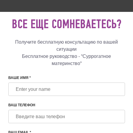
 760 48 29
+447587761507
НАПИСА
НАМ
ВСЕ ЕЩЕ СОМНЕВАЕТЕСЬ?
Отзывы
Блог
Программы
Получите бесплатную консультацию по вашей
ситуации
Бесплатное руководство - “Суррогатное
материнство“
ДИЦИНСКИЙ ПРОЦЕСС СУРРОГАТНОГО МАТЕРИНСТВА: П
ДИТЕЛЕЙ В 2026 ГОДУ
ВАШЕ ИМЯ *
ЕСС СУРРОГАТНОГО
ВАШ ТЕЛЕФОН
НОЕ РУКОВОДСТВО ДЛЯ
ВАШ EMAIL *