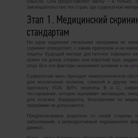
смысле. Она предоставляет матку – и только. Э
законодательстве тех стран, где суррогатное матер
Этап 1. Медицинский скринин
стандартам
Ни одна надежная легальная программа не начи
скрининг определяет, с каким прогнозом и на каки
ооциты будущей матери достаточно хорошего кач
нужен ли донор спермы или короткий курс андрол
отца. Все эти факторы оказывают влияние и на
цен
Суррогатная мать проходит гинекологическое обсл
для исключения полипов, синехий и других пат
протоколу FDA: ВИЧ, гепатиты B и C, сифил
тестирование, которое оценивает мотивацию, эмо
для психики. Кандидатка, безупречная по меди
программе не допускается.
Предполагаемые родители со своей стороны пр
заболеваний, а репродуктивный эндокринолог фо
данных.
Ниже – полный перечень обследований, которые п