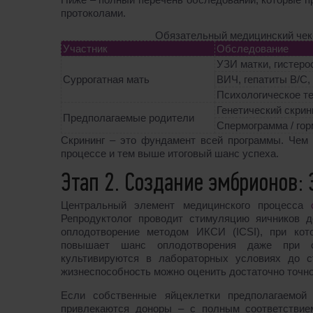
протоколами.
Обязательный медицинский чек-
Участник
Обследование
УЗИ матки, гистеро
Суррогатная мать
ВИЧ, гепатиты B/C
Психологическое т
Генетический скрин
Предполагаемые родители
Спермограмма / го
Скрининг – это фундамент всей программы. Чем 
процессе и тем выше итоговый шанс успеха.
Этап 2. Создание эмбрионов: 
Центральный элемент медицинского процесса
Репродуктолог проводит стимуляцию яичников 
оплодотворение методом ИКСИ (ICSI), при кот
повышает шанс оплодотворения даже при с
культивируются в лабораторных условиях до ст
жизнеспособность можно оценить достаточно точно
Если собственные яйцеклетки предполагаемой
привлекаются доноры – с полным соответствием