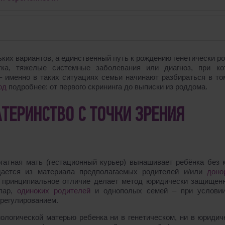
ьких вариантов, а единственный путь к рождению генетически р
тка, тяжелые системные заболевания или диагноз, при ко
 именно в таких ситуациях семьи начинают разбираться в том
од
подробнее: от первого скрининга до выписки из роддома.
АТЕРИНСТВО С ТОЧКИ ЗРЕНИЯ
гатная мать (гестационный курьер) вынашивает ребёнка без к
дается из материала предполагаемых родителей и/или
доно
о принципиальное отличие делает метод юридически защищен
пар,
одиноких родителей
и однополых семей – при условии
 регулированием.
иологической матерью ребенка ни в генетическом, ни в юридич