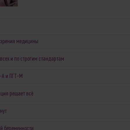
и зрения медицины
всех и по строгим стандартам
Т-А и ПГТ-М
ация решает всё
нут
ей беременности