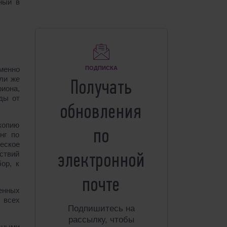
ный в
менно
ПОДПИСКА
или же
Получать
иона,
ды от
обновления
скопию
по
нг по
еское
ствий
электронной
ор, к
почте
енных
 всех
Подпишитесь на
рассылку, чтобы
дными