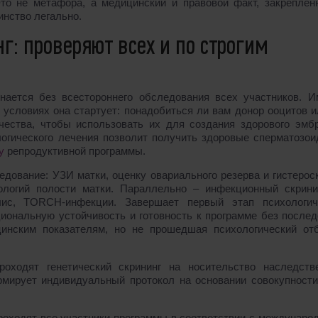
то не метафора, а медицинский и правовой факт, закреплен
инство легально.
г: проверяют всех и по строгим
нается без всестороннего обследования всех участников. И
х условиях она стартует: понадобиться ли вам донор ооцитов 
ества, чтобы использовать их для создания здорового эмбр
огического лечения позволит получить здоровые сперматозои
у
репродуктивной программы.
едование: УЗИ матки, оценку овариального резерва и гистеро
ологий полости матки. Параллельно – инфекционный скрини
ис, TORCH-инфекции. Завершает первый этап психологич
циональную устойчивость и готовность к программе без послед
цинским показателям, но не прошедшая психологический отб
оходят генетический скрининг на носительство наследств
рмирует индивидуальный протокол на основании совокупности
роходят все участники программы в соответствии с междунаро