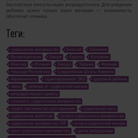
бесплатную консультацию репродуктолога. Для рождения
ребенка нужно только ваше желание ― возможность
обеспечит клиника.
Теги:
cуррогатное материнство
Бельгия
Германия
Великобритания
Греция
Европа
Колумбия
Мексика
Испания
Канада
Украина
Франция
Чешская Республика
Соединенные Штаты Америки
беременность
гарантированное ЭКО
здоровый ребенок
закон
ребенок от суррогатной матери
репродуктивные сервисы
стоимость суррогатного материнства
суррог. материнство для одиноких
суррогатная мать
суррогатное агентство
услуга суррогатного материнства
суррогатное материнство VIP
услуги суррогатной матери
цена суррогатного материнства
центр репродукции