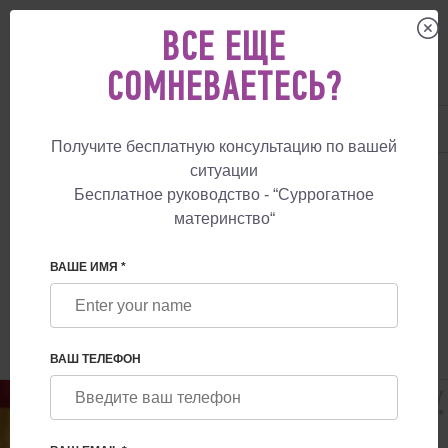
ВСЕ ЕЩЕ
СОМНЕВАЕТЕСЬ?
UA
+38 057 760 48 29
+447587761507
Получите бесплатную консультацию по вашей
ситуации
СУРРОГАТНОЕ МАТЕРИНСТВО
БЛОГ
АЛКОГОЛЬ И ФЕРТИЛЬНОСТЬ:
Бесплатное руководство - “Суррогатное
материнство“
В КАКОЙ СТРАНЕ РАЗРЕШЕНО
СУРРОГАТНОЕ МАТЕРИНСТВО
ВАШЕ ИМЯ *
ВАШ ТЕЛЕФОН