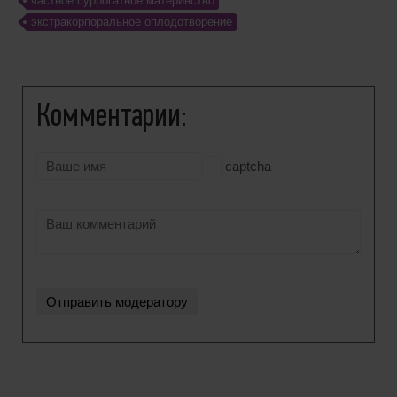
частное суррогатное материнство
экстракорпоральное оплодотворение
Комментарии:
captcha