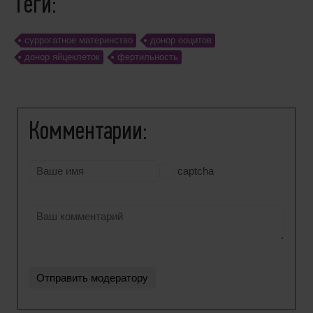
Теги:
cуррогатное материнство
донор ооцитов
донор яйцеклеток
фертильность
Комментарии:
captcha