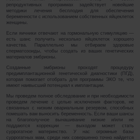
репродуктивных программах задействует новейшие
методики лечения бесплодия для обеспечения
беременности с использованием собственных яйцеклеток
женщины.
Если яичники отвечают на гормональную стимуляцию ―
есть шанс получить несколько яйцеклеток хорошего
качества. Параллельно мы отбираем здоровые
сперматозоиды, чтобы создать из ваших генетических
материалов эмбрионы.
Созданные эмбрионы проходят процедуру
предимплантационной генетической диагностики (ПГД),
которая помогает отобрать для программы ЭКО те, что
имеют наивысший потенциал к имплантации.
Мы проведем полное обследование и при необходимости
проведем лечение с целью исключения факторов, не
связанных с низким овариальным резервом, способных
помешать вам выносить беременность. Если ваши шансы
на благополучное вынашивание низкие и/или не
поддаются коррекции ― выходом может стать
суррогатное материнство. У нас огромные базы
суррогатных мам, среди них совершенно точно найдется