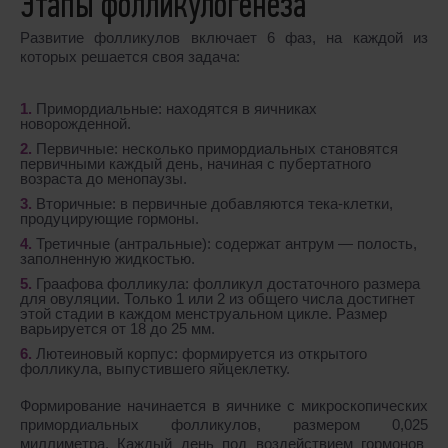
Этапы фолликулогенеза
Развитие фолликулов включает 6 фаз, на каждой из
которых решается своя задача:
Примордиальные: находятся в яичниках
новорожденной.
Первичные: несколько примордиальных становятся
первичными каждый день, начиная с пубертатного
возраста до менопаузы.
Вторичные: в первичные добавляются тека-клетки,
продуцирующие гормоны.
Третичные (антральные): содержат антрум ― полость,
заполненную жидкостью.
Граафова фолликула: фолликул достаточного размера
для овуляции. Только 1 или 2 из общего числа достигнет
этой стадии в каждом менструальном цикле. Размер
варьируется от 18 до 25 мм.
Лютеиновый корпус: формируется из открытого
фолликула, выпустившего яйцеклетку.
Формирование начинается в яичнике с микроскопических
примордиальных фолликулов, размером 0,025
миллиметра. Каждый день под воздействием гормонов