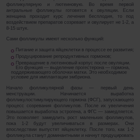
фолликулярную и лютеиновую. Во время первой
антральные фолликулы готовятся к овуляции. Если
женщина проходит курс лечения бесплодия, то под
воздействием препаратов созревает и овулирует не 1-2, а
8-15 штук.
Сами фолликулы имеют несколько функций:
Питание и защита яйцеклетки в процессе ее развития;
Продуцирование репродуктивных гормонов;
Превращение в лютеиновый корпус после овуляции.
Его функция ― выделение прогестерона ― гормона,
поддерживающего оболочки матки. Это необходимое
условие для имплантации эмбриона.
Начало фолликулярной фазы ― первый день
менструации. Начинается выработка
фолликулостимулирующего гормона (ФСГ), запускающего
процесс созревания фолликулов. После их увеличения
повышается выработка эстрогена, а ФГС ― замедляется.
Это позволяет замедлить рост маленьких фолликулов,
пока 1-2 будут увеличиваться в размерах. Они
впоследствии выпустят яйцеклетку. После того, как 1-2
фолликула станут доминантными и начнут продуцировать