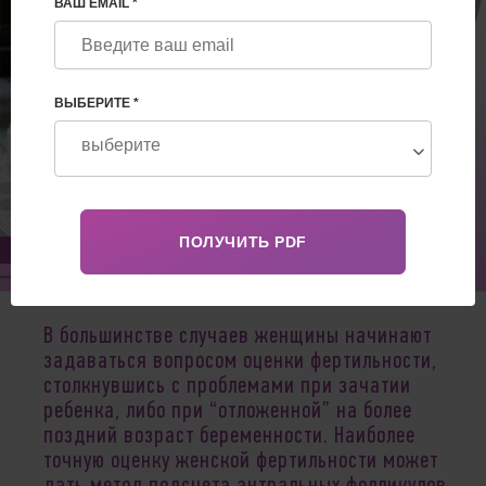
ВАШ EMAIL *
ВЫБЕРИТЕ *
Sep 28, 2023
В большинстве случаев женщины начинают
задаваться вопросом оценки фертильности,
столкнувшись с проблемами при зачатии
ребенка, либо при “отложенной” на более
поздний возраст беременности. Наиболее
точную оценку женской фертильности может