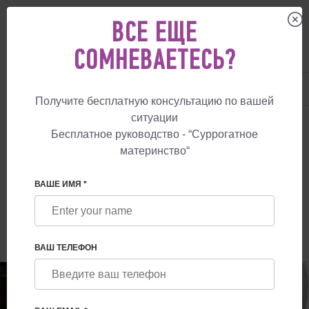
ВСЕ ЕЩЕ
СОМНЕВАЕТЕСЬ?
UA
+38 057 760 48 29
+447587761507
Получите бесплатную консультацию по вашей
ситуации
СУРРОГАТНОЕ МАТЕРИНСТВО
БЛОГ
СКОЛЬКО ЯИЧНИКОВЫХ И АН
Бесплатное руководство - “Суррогатное
материнство“
СКОЛЬКО ЯИЧНИКОВЫХ И
АНТРАЛЬНЫХ ФОЛЛИКУЛОВ ДОЛЖНО
ВАШЕ ИМЯ *
БЫТЬ ДЛЯ ОПЛОДОТВОРЕНИЯ?
ВАШ ТЕЛЕФОН