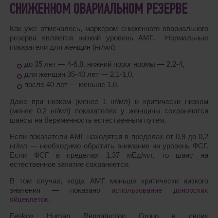
СНИЖЕННОМ ОВАРИАЛЬНОМ РЕЗЕРВЕ
Как уже отмечалось, маркером сниженного овариального
резерва является низкий уровень АМГ. Нормальные
показатели для женщин (нг/мл):
до 35 лет ― 4-6,8, нижний порог нормы ― 2,2-4,
для женщин 35-40 лет ― 2,1-1,0,
после 40 лет ― меньше 1,0.
Даже при низком (менее 1 нг/мл) и критически низком
(менее 0,2 нг/мл) показателях у женщины сохраняются
шансы на беременность естественным путем.
Если показатели АМГ находятся в пределах от 0,9 до 0,2
нг/мл ― необходимо обратить внимание на уровень ФСГ.
Если ФСГ в пределах 1,37 мЕд/мл, то шанс на
естественное зачатие сохраняется.
В том случае, когда АМГ меньше критически низкого
значения ― показано
использование донорских
яйцеклеток.
Feskov Human Reproduction Group в своих